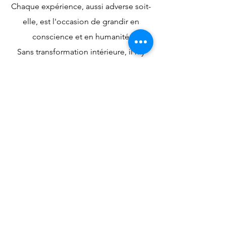
Chaque expérience, aussi adverse soit-
elle, est l'occasion de grandir en
conscience et en humanité
Sans transformation intérieure, il n'y
pas pas de vrai changement à
l'extérieur
La transformation commence par le
regard que nous portons sur la vie
Par nos pensées, nos émotions, nos
paroles et nos actions, nous créons
notre réalité
La gratitude et l'appréciation sont des
clés précieuses sur le chemin de la
découverte de soi
Chacun.e a la possibilité de se
transformer et le choix de s'apaiser en